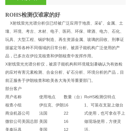
ROHS检测仪谁家的好
X射线萤光光谱分析仪已经被广泛应用于地质、采矿、金属、土
壤、环境、考古、木材、电子、医药、环保、啤酒、电力、石化、
玩具、大型工程、锅炉制造、再生资源金属、玻璃的回收、刑事证
据鉴定等各种不同领域的日常分析。被原子能机构广泛使用的产
品，已多次在伊拉克核查和伊朗核查中发挥作用。
X射线萤光光谱分析仪，被
原子能机构和环境规划暑确认为有效检
的应对有害元素检测、合金分析、矿石分析、环境分析的产品，目
前正服务于伊朗核查和欧美各大海关等重要部门。
部分客户
用户名称
使用地点
数量（台）
RoHS检测仪特点
核查小组
伊拉克、伊朗
16
1、可装在支架上做台
商业机器公司
法国
22
式使用，也可拿在手上
微软公司美国总部
美国
16
做现场使用，方便灵
美泰玩具
美国
12
活。