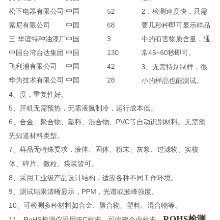
松下电器有限公司
中国
52
2．检测速度快，只需
索尼有限公司
中国
68
要几秒种即可显示样品
三
华谊特种油漆厂
中国
3
中的有害物质含量，通
中国台湾台达集团
中国
130
常45~60
即可。
秒
飞利浦
有限公司
中国
42
3、无需特别制样，很
华为技术有限公司
中国
28
小的样品也能测试。
4、度，重复性好。
5、开机无需预热，无需液氮制冷，运行成本低。
6、合金、聚合物、塑料、混合物、PVC等自动识别材料。无需预
先知道材料类型。
7、样品无特殊要求，液体、固体、粉末、灰浆、过滤物
实核
、
体
碎片
微粒
袋装皆可。
、
、
、
8、采用工业级产品设计结构，适应各种不同工作环境。
9、测试结果清晰显示，PPM，光谱或波峰强度。
10、可检测多种材料如合金、聚合物、塑料、混合物等。
ROHS检测
11、RoHS检测仪采用IEC标准，可内建企业标准。