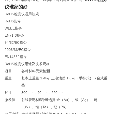
仪谁家的好
RoHS检测仪适用法规
RoHS指令
WEEE指令
EN71-3指令
94/62/EC指令
2006/66/EC指令
EN14582指令
RoHS检测仪用途及技术规格
项目
各种材料元素检测
重量
基本上重量:1.4kg 上电池后:1.6kg
（手持式）（台式重
些）
尺寸
300mm x 90mm x 220mm
激发源
射线管靶材5种可选择
金（Au）、银（Ag）、钨
（W）、钽（Ta），钯（Pb）
电压电流
大功率微型X射线管40 KV、100MA、4W