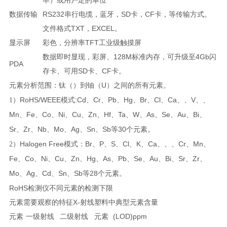
数据传输
RS232串行电缆，蓝牙，SD卡，CF卡，等传输方式。
文件格式TXT，EXCEL。
显示屏
彩色，分辨率TFT工业级触摸屏
数据即时显现，彩屏、128M标准内存，可升级至4Gb闪
PDA
存卡、可用SD卡、CF卡。
U
元素分析范围：钛（）到铀（
）之间的所有元素。
RoHS/WEEE
:Cd
Cr
Pb
Hg
Br
Cl
Ca
V
1）
模式
、
、
、
、
、
、
、、
、、
Mn
Fe
Co
Ni
Cu
Zn
Hf
Ta
W
As
Se
Au
Bi
、
、
、
、
、
、
、
、
、
、
、
、
、
Sr
Zr
Nb
Mo
Ag
Sn
Sb
30
、
、
、
、
、
、
等
个元素。
Halogen Free
Br
P
S
Cl
K
Ca
Cr
Mn
2）
模式：
、
、
、
、
、
、、、
、
、
Fe
Co
Ni
Cu
Zn
Hg
As
Pb
Se
Au
Bi
Sr
Zr
、
、
、
、
、
、
、
、
、
、
、
、
、
Mo
Ag
Cd
Sn
Sb
28
、
、
、
、
等
个元素。
RoHS检测仪不同元素的检测下限
元素需要观察的特征X-射线
塑料中典型元素含量
元素
一级射线
二级射线
元素
(LOD)ppm