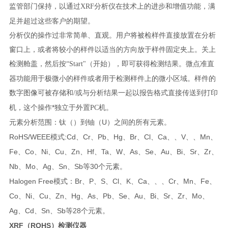
监管部门保持，以通过
分析仪在技术上的进步和增值功能，满
XRF
足并超过这些客户的期望。
分析仪的操作过非常简单、直观。用户将被检样件直接放置在分析
窗口上，或者将较小的样件以适当的方向放于样件固定夹上。关上
检测舱盖，然后按
（开始），即可获得检测结果。微点准直
“Start"
器功能用于极微小的样件或者用于检测样件上的微小区域。样件的
数字图像可被存储和
或与分析结果一起以报告格式直接传送到打印
/
机，这个操作*独立于外置
机。
PC
U
元素分析范围：钛（
）到铀（
）之间的所有元素。
RoHS/WEEE
:Cd
Cr
Pb
Hg
Br
Cl
Ca
V
Mn
模式
、
、
、
、
、
、
、
、
、
、
、
Fe
Co
Ni
Cu
Zn
Hf
Ta
W
As
Se
Au
Bi
Sr
Zr
、
、
、
、
、
、
、
、
、
、
、
、
、
、
Nb
Mo
Ag
Sn
Sb
30
、
、
、
、
等
个元素。
Halogen Free
Br
P
S
Cl
K
Ca
Cr
Mn
Fe
模式：
、
、
、
、
、
、
、
、
、
、
、
Co
Ni
Cu
Zn
Hg
As
Pb
Se
Au
Bi
Sr
Zr
Mo
、
、
、
、
、
、
、
、
、
、
、
、
、
Ag
Cd
Sn
Sb
28
、
、
、
等
个元素。
XRF（ROHS）检测仪器