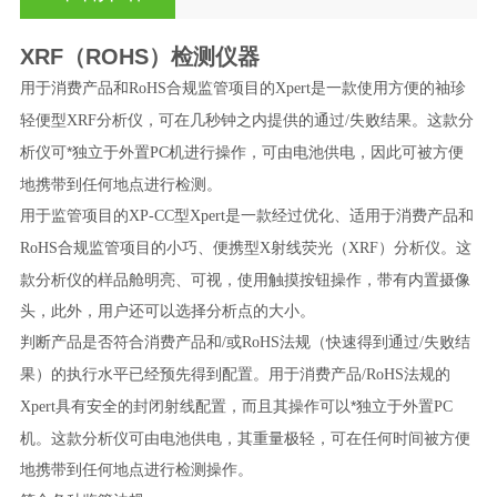
XRF（ROHS）检测仪器
用于消费产品和
合规监管项目的
是一款使用方便的袖珍
RoHS
Xpert
轻便型
分析仪，可在几秒钟之内提供的通过
失败结果。这款分
XRF
/
析仪可*独立于外置
机进行操作，可由电池供电，因此可被方便
PC
地携带到任何地点进行检测。
用于监管项目的
型
是一款经过优化、适用于消费产品和
XP-CC
Xpert
合规监管项目的小巧、便携型
射线荧光（
）分析仪。这
RoHS
X
XRF
款分析仪的样品舱明亮、可视，使用触摸按钮操作，带有内置摄像
头，此外，用户还可以选择分析点的大小。
判断产品是否符合消费产品和
或
法规（快速得到通过
失败结
/
RoHS
/
果）的执行水平已经预先得到配置。用于消费产品
法规的
/RoHS
具有安全的封闭射线配置，而且其操作可以*独立于外置
Xpert
PC
机。这款分析仪可由电池供电，其重量极轻，可在任何时间被方便
地携带到任何地点进行检测操作。