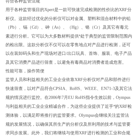
符合各种监管法规
用于各种监管项目的
是一款可快速完成检测的性价比的
分
Xpert
XRF
析仪。这款经过优化的分析仪可以对金属、塑料和混合材料中的铅
（
）、镉（
）、砷（
）、（
）、铬（
）及其它有毒元
Pb
Cd
As
Hg
Cr
素进行分析。它可以为大多数材料提供*处于典型的监管限制范围内
的检出限。这款分析仪不仅可以在零售地点对产品进行检测，还可
以在装卸码头和生产现场对进口
出口玩具、首饰、服装、电子产品
/
及其它消费产品进行筛查，以避免有毒商品对消费者造成危害。
性能可靠，操作简便
监管人员和利益相关的工业企业依靠
分析仪对产品和部件进行
XRF
快速筛查，以对产品符合
、
、
、
及其它法
CPSIA
RoHS
WEEE
EN71-3
规的情况进行监控。在
年
月
指令生效以前，
2006
7
EU RoHS
Oympus
与利益相关的工业企业精诚合作，为这些企业提供了近乎*的
检
XRF
测体验，以满足即将推行的监管要求。
会继续关注监管法
Olympus
规的发展情况，以确保其所生产的分析仪及所利用的技术与监管要
求同步发展。此外，我们将继续与使用
进行检测的工业和合规
XRF