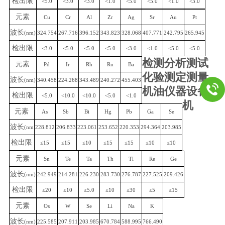
检出限
<5.0
<3.0
<3.0
<1.0
<5.0
<5.0
<1.0
<3.0
元素
Cu
Cr
Al
Zr
Ag
Sr
Au
Pt
波长
(nm)
324.754
267.716
396.152
343.823
328.068
407.771
242.795
265.945
检出限
<3.0
<5.0
<5.0
<5.0
<3.0
<1.0
<5.0
<5.0
检测分析测试
元素
Pd
Ir
Rh
Ru
Ba
化验测定测量
波长
(nm)
340.458
224.268
343.489
240.272
455.403
机油仪器设备
检出限
<5.0
<10.0
<10.0
<5.0
<1.0
机
元素
As
Sb
Bi
Hg
Pb
Ga
Se
波长
(nm
228.812
206.833
223.061
253.652
220.353
294.364
203.985
检出限
≤15
≤15
≤10
≤15
≤15
≤10
≤10
元素
Sn
Te
Ta
Th
Tl
Re
Ge
波长
(nm)
242.949
214.281
226.230
283.730
276.787
227.525
209.426
检出限
≤20
≤10
≤5.0
≤10
≤30
≤5
≤15
元素
Os
W
Se
Li
Na
K
波长
(nm)
225.585
207.911
203.985
670.784
588.995
766.490