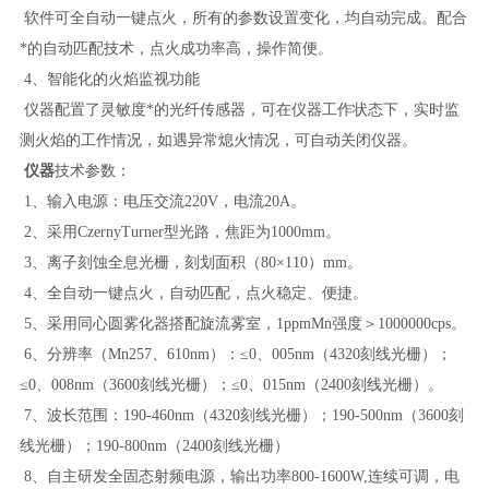
软件可全自动一键点火，所有的参数设置变化，均自动完成。配合
*的自动匹配技术，点火成功率高，操作简便。
4、智能化的火焰监视功能
仪器配置了灵敏度*的光纤传感器，可在仪器工作状态下，实时监
测火焰的工作情况，如遇异常熄火情况，可自动关闭仪器。
仪器
技术参数：
1、输入电源：电压交流220V，电流20A。
2、
采用
CzernyTurner型光路，焦距为1000mm。
3、离子刻蚀全息光栅，刻划面积（80×110）mm。
4、
全自动一键点火，自动匹配，点火稳定、便捷。
5、采用同心圆雾化器搭配旋流雾室，1ppmMn强度＞1000000cps。
6、分辨率（Mn257、610nm）：≤0、005nm（4320刻线光栅）；
≤0、008nm（3600刻线光栅）；≤0、015nm（2400刻线光栅）。
7、波长范围：190-460nm（4320刻线光栅）；190-500nm（3600刻
线光栅）；190-800nm（2400刻线光栅）
8、自主研发全固态射频电源，输出功率800-1600W,连续可调，电