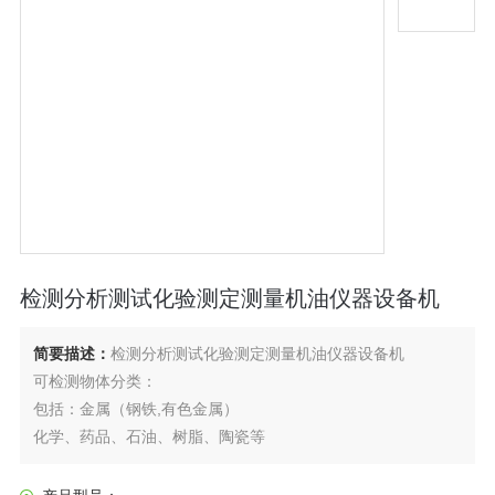
检测分析测试化验测定测量机油仪器设备机
简要描述：
检测分析测试化验测定测量机油仪器设备机
可检测物体分类：
包括：金属（钢铁,有色金属）
化学、药品、石油、树脂、陶瓷等
生物、医药、食品等
环境（自来水,环境水,土壤,大气粉尘）等