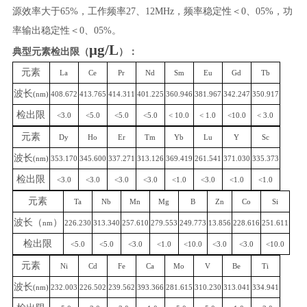
源效率大于65%，工作频率27、12MHz，频率稳定性＜0、05%，功
率输出稳定性＜0、05%。
μg/L
典型元素检出限（
）：
元素
La
Ce
Pr
Nd
Sm
Eu
Gd
Tb
波长
(nm)
408.672
413.765
414.311
401.225
360.946
381.967
342.247
350.917
检出限
<3.0
<5.0
<5.0
<5.0
< 10.0
< 1.0
<10.0
< 3.0
元素
Dy
Ho
Er
Tm
Yb
Lu
Y
Sc
波长
(nm)
353.170
345.600
337.271
313.126
369.419
261.541
371.030
335.373
检出限
<3.0
<3.0
<3.0
<3.0
<1.0
<3.0
<1.0
<1.0
元素
Ta
Nb
Mn
Mg
B
Zn
Co
Si
波长（
）
nm
226.230
313.340
257.610
279.553
249.773
13.856
228.616
251.611
检出限
<5.0
<5.0
<3.0
<1.0
<10.0
<3.0
<3.0
<10.0
元素
Ni
Cd
Fe
Ca
Mo
V
Be
Ti
波长
(nm)
232.003
226.502
239.562
393.366
281.615
310.230
313.041
334.941